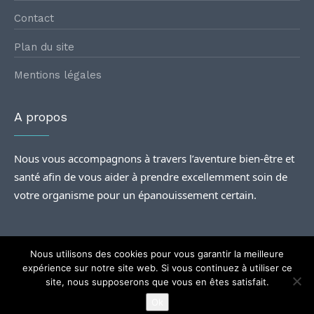
Contact
Plan du site
Mentions légales
A propos
Nous vous accompagnons à travers l’aventure bien-être et
santé afin de vous aider à prendre excellemment soin de
votre organisme pour un épanouissement certain.
Nous utilisons des cookies pour vous garantir la meilleure
expérience sur notre site web. Si vous continuez à utiliser ce
site, nous supposerons que vous en êtes satisfait.
@2024
Rencontres santé
| Tous droits Réservés.
Ok