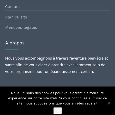
Contact
Plan du site
Mentions légales
A propos
Nous vous accompagnons à travers l’aventure bien-être et
santé afin de vous aider à prendre excellemment soin de
votre organisme pour un épanouissement certain.
Nous utilisons des cookies pour vous garantir la meilleure
expérience sur notre site web. Si vous continuez à utiliser ce
site, nous supposerons que vous en êtes satisfait.
@2024
Rencontres santé
| Tous droits Réservés.
Ok