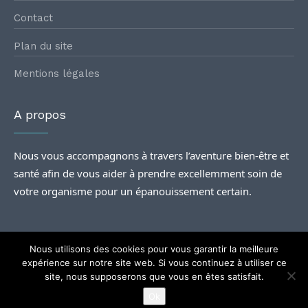
Contact
Plan du site
Mentions légales
A propos
Nous vous accompagnons à travers l’aventure bien-être et
santé afin de vous aider à prendre excellemment soin de
votre organisme pour un épanouissement certain.
Nous utilisons des cookies pour vous garantir la meilleure
expérience sur notre site web. Si vous continuez à utiliser ce
site, nous supposerons que vous en êtes satisfait.
@2024
Rencontres santé
| Tous droits Réservés.
Ok