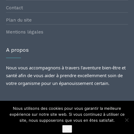
Contact
Plan du site
Mentions légales
A propos
Nous vous accompagnons à travers l’aventure bien-être et
santé afin de vous aider à prendre excellemment soin de
votre organisme pour un épanouissement certain.
Nous utilisons des cookies pour vous garantir la meilleure
expérience sur notre site web. Si vous continuez à utiliser ce
site, nous supposerons que vous en êtes satisfait.
@2024
Rencontres santé
| Tous droits Réservés.
Ok