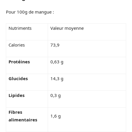
Pour 100g de mangue :
Nutriments
Valeur moyenne
Calories
73,9
Protéines
0,63 g
Glucides
14,3 g
Lipides
0,3 g
Fibres
1,6 g
alimentaires