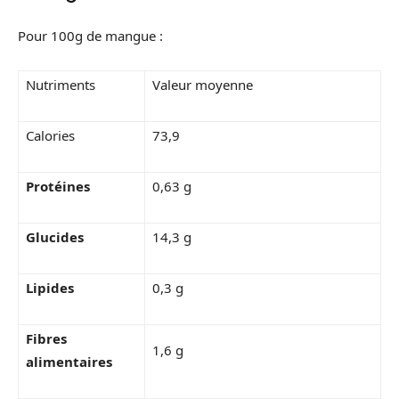
Pour 100g de mangue :
Nutriments
Valeur moyenne
Calories
73,9
Protéines
0,63 g
Glucides
14,3 g
Lipides
0,3 g
Fibres
1,6 g
alimentaires