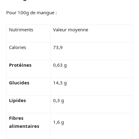
Pour 100g de mangue :
Nutriments
Valeur moyenne
Calories
73,9
Protéines
0,63 g
Glucides
14,3 g
Lipides
0,3 g
Fibres
1,6 g
alimentaires