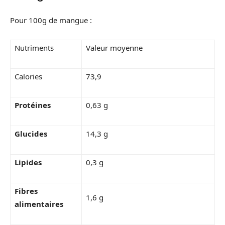
Pour 100g de mangue :
Nutriments
Valeur moyenne
Calories
73,9
Protéines
0,63 g
Glucides
14,3 g
Lipides
0,3 g
Fibres
1,6 g
alimentaires