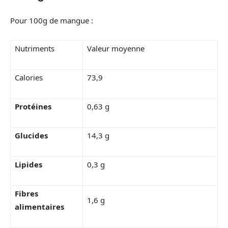
Pour 100g de mangue :
Nutriments
Valeur moyenne
Calories
73,9
Protéines
0,63 g
Glucides
14,3 g
Lipides
0,3 g
Fibres
1,6 g
alimentaires