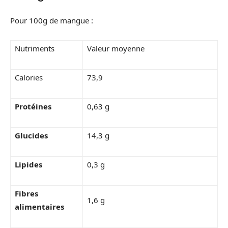
Pour 100g de mangue :
Nutriments
Valeur moyenne
Calories
73,9
Protéines
0,63 g
Glucides
14,3 g
Lipides
0,3 g
Fibres
1,6 g
alimentaires