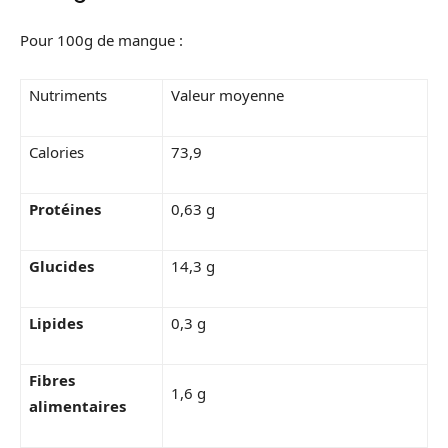
Pour 100g de mangue :
Nutriments
Valeur moyenne
Calories
73,9
Protéines
0,63 g
Glucides
14,3 g
Lipides
0,3 g
Fibres
1,6 g
alimentaires