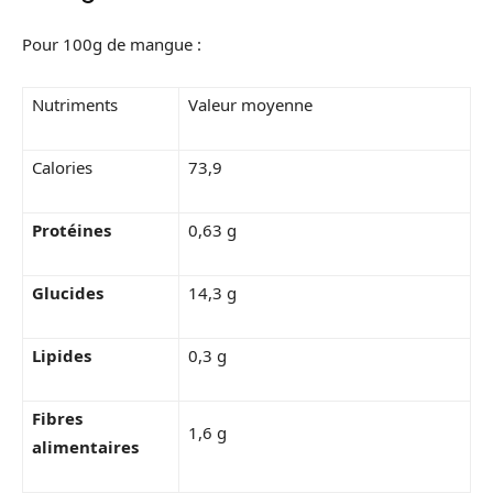
Pour 100g de mangue :
Nutriments
Valeur moyenne
Calories
73,9
Protéines
0,63 g
Glucides
14,3 g
Lipides
0,3 g
Fibres
1,6 g
alimentaires