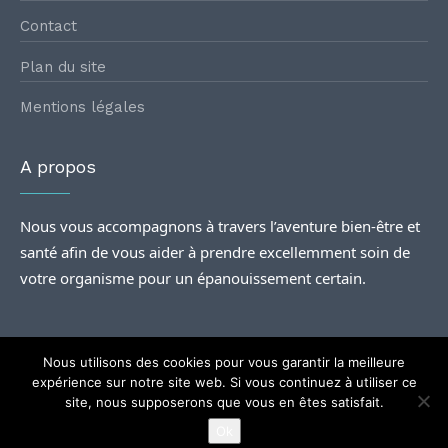
Contact
Plan du site
Mentions légales
A propos
Nous vous accompagnons à travers l’aventure bien-être et
santé afin de vous aider à prendre excellemment soin de
votre organisme pour un épanouissement certain.
Nous utilisons des cookies pour vous garantir la meilleure
expérience sur notre site web. Si vous continuez à utiliser ce
site, nous supposerons que vous en êtes satisfait.
@2024
Rencontres santé
| Tous droits Réservés.
Ok