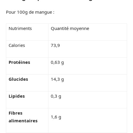
Pour 100g de mangue :
Nutriments
Quantité moyenne
Calories
73,9
Protéines
0,63 g
Glucides
14,3 g
Lipides
0,3 g
Fibres
1,6 g
alimentaires