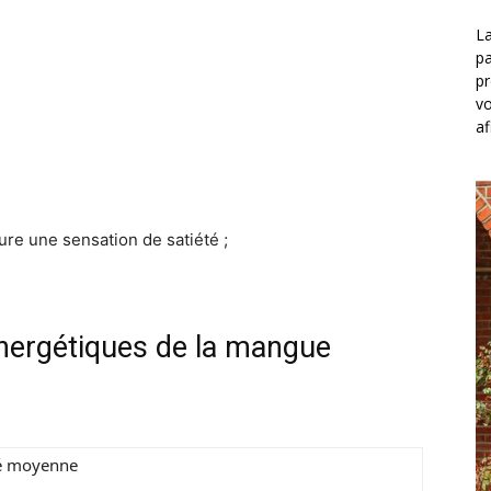
La
pa
pr
vo
af
re une sensation de satiété ;
énergétiques de la mangue
é moyenne