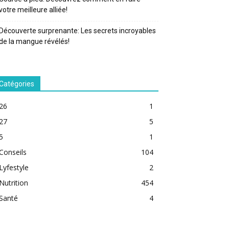
votre meilleure alliée!
Découverte surprenante: Les secrets incroyables
de la mangue révélés!
Catégories
26
1
27
5
5
1
Conseils
104
Lyfestyle
2
Nutrition
454
Santé
4