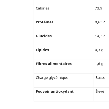
Calories
73,9
Protéines
0,63 g
Glucides
14,3 g
Lipides
0,3 g
Fibres alimentaires
1,6 g
Charge glycémique
Basse
Pouvoir antioxydant
Élevé