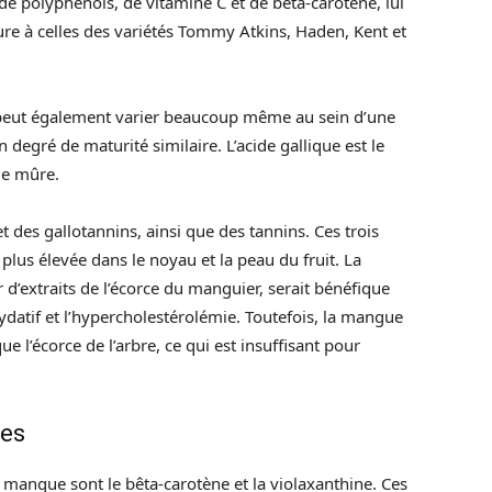
 de polyphénols, de vitamine C et de bêta-carotène, lui
re à celles des variétés Tommy Atkins, Haden, Kent et
peut également varier beaucoup même au sein d’une
egré de maturité similaire. L’acide gallique est le
ue mûre.
 des gallotannins, ainsi que des tannins. Ces trois
lus élevée dans le noyau et la peau du fruit. La
 d’extraits de l’écorce du manguier, serait bénéfique
xydatif et l’hypercholestérolémie. Toutefois, la mangue
 l’écorce de l’arbre, ce qui est insuffisant pour
des
 mangue sont le bêta-carotène et la violaxanthine. Ces