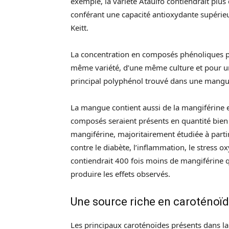
exemple, la variété Ataulfo contiendrait plus
conférant une capacité antioxydante supérieu
Keitt.
La concentration en composés phénoliques 
même variété, d’une même culture et pour un d
principal polyphénol trouvé dans une mang
La mangue contient aussi de la mangiférine et
composés seraient présents en quantité bien p
mangiférine, majoritairement étudiée à partir
contre le diabète, l’inflammation, le stress o
contiendrait 400 fois moins de mangiférine que
produire les effets observés.
Une source riche en caroténoï
Les principaux caroténoïdes présents dans la