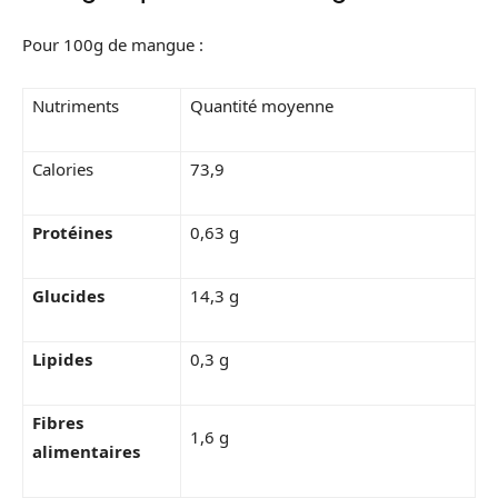
Pour 100g de mangue :
Nutriments
Quantité moyenne
Calories
73,9
Protéines
0,63 g
Glucides
14,3 g
Lipides
0,3 g
Fibres
1,6 g
alimentaires