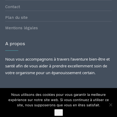
Contact
Plan du site
Mentions légales
A propos
Nous vous accompagnons à travers l’aventure bien-être et
santé afin de vous aider à prendre excellemment soin de
votre organisme pour un épanouissement certain.
Nous utilisons des cookies pour vous garantir la meilleure
expérience sur notre site web. Si vous continuez à utiliser ce
site, nous supposerons que vous en êtes satisfait.
@2024
Rencontres santé
| Tous droits Réservés.
Ok