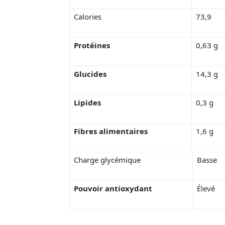
Calories
73,9
Protéines
0,63 g
Glucides
14,3 g
Lipides
0,3 g
Fibres alimentaires
1,6 g
Charge glycémique
Basse
Pouvoir antioxydant
Élevé