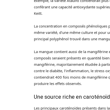
exemple, la variété Ataulfo contiendrait plus
conférant une capacité antioxydante supérieu
Keitt.
La concentration en composés phénoliques 
même variété, d’une même culture et pour un d
principal polyphénol trouvé dans une mang
La mangue contient aussi de la mangiférine et
composés seraient présents en quantité bien p
mangiférine, majoritairement étudiée à partir
contre le diabète, l’inflammation, le stress o
contiendrait 400 fois moins de mangiférine que
produire les effets observés.
Une source riche en caroténoï
Les principaux caroténoïdes présents dans la