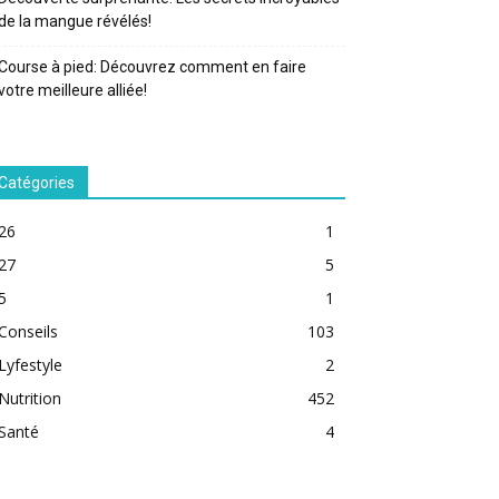
de la mangue révélés!
Course à pied: Découvrez comment en faire
votre meilleure alliée!
Catégories
26
1
27
5
5
1
Conseils
103
Lyfestyle
2
Nutrition
452
Santé
4