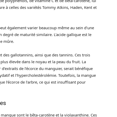
 de polyphénols, de vitamine C et de bêta-carotène, lui
re à celles des variétés Tommy Atkins, Haden, Kent et
peut également varier beaucoup même au sein d’une
egré de maturité similaire. L’acide gallique est le
ue mûre.
 des gallotannins, ainsi que des tannins. Ces trois
lus élevée dans le noyau et la peau du fruit. La
 d’extraits de l’écorce du manguier, serait bénéfique
xydatif et l’hypercholestérolémie. Toutefois, la mangue
 l’écorce de l’arbre, ce qui est insuffisant pour
des
 mangue sont le bêta-carotène et la violaxanthine. Ces