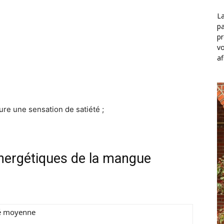
La
pa
pr
vo
af
re une sensation de satiété ;
énergétiques de la mangue
é moyenne