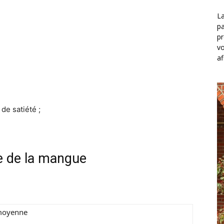
La
pa
pr
vo
af
 de satiété ;
ue de la mangue
moyenne