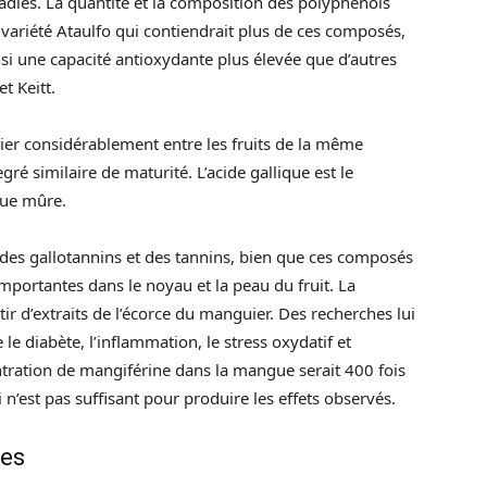
ladies. La quantité et la composition des polyphénols
 variété Ataulfo qui contiendrait plus de ces composés,
nsi une capacité antioxydante plus élevée que d’autres
t Keitt.
er considérablement entre les fruits de la même
é similaire de maturité. L’acide gallique est le
gue mûre.
des gallotannins et des tannins, bien que ces composés
mportantes dans le noyau et la peau du fruit. La
ir d’extraits de l’écorce du manguier. Des recherches lui
le diabète, l’inflammation, le stress oxydatif et
tration de mangiférine dans la mangue serait 400 fois
i n’est pas suffisant pour produire les effets observés.
des