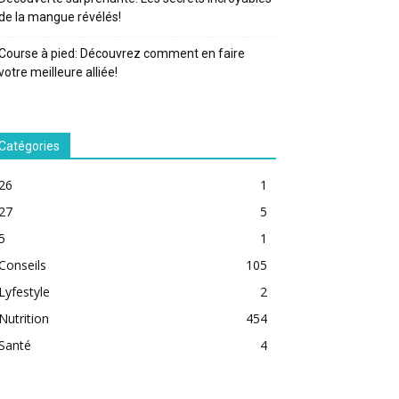
de la mangue révélés!
Course à pied: Découvrez comment en faire
votre meilleure alliée!
Catégories
26
1
27
5
5
1
Conseils
105
Lyfestyle
2
Nutrition
454
Santé
4