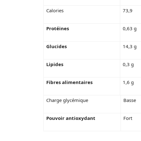
Calories
73,9
Protéines
0,63 g
Glucides
14,3 g
Lipides
0,3 g
Fibres alimentaires
1,6 g
Charge glycémique
Basse
Pouvoir antioxydant
Fort