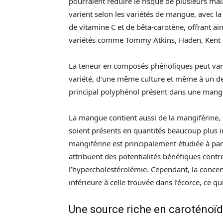
pourraient réduire le risque de plusieurs ma
varient selon les variétés de mangue, avec la
de vitamine C et de bêta-carotène, offrant ai
variétés comme Tommy Atkins, Haden, Kent e
La teneur en composés phénoliques peut vari
variété, d’une même culture et même à un degr
principal polyphénol présent dans une man
La mangue contient aussi de la mangiférine, 
soient présents en quantités beaucoup plus i
mangiférine est principalement étudiée à part
attribuent des potentialités bénéfiques contre 
l’hypercholestérolémie. Cependant, la concen
inférieure à celle trouvée dans l’écorce, ce qu
Une source riche en caroténoï