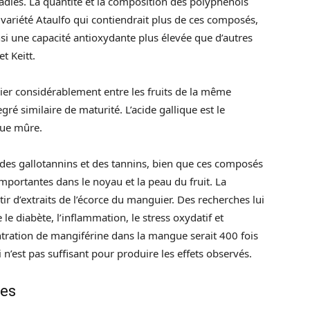
ladies. La quantité et la composition des polyphénols
 variété Ataulfo qui contiendrait plus de ces composés,
nsi une capacité antioxydante plus élevée que d’autres
t Keitt.
er considérablement entre les fruits de la même
é similaire de maturité. L’acide gallique est le
gue mûre.
des gallotannins et des tannins, bien que ces composés
mportantes dans le noyau et la peau du fruit. La
ir d’extraits de l’écorce du manguier. Des recherches lui
le diabète, l’inflammation, le stress oxydatif et
tration de mangiférine dans la mangue serait 400 fois
i n’est pas suffisant pour produire les effets observés.
des