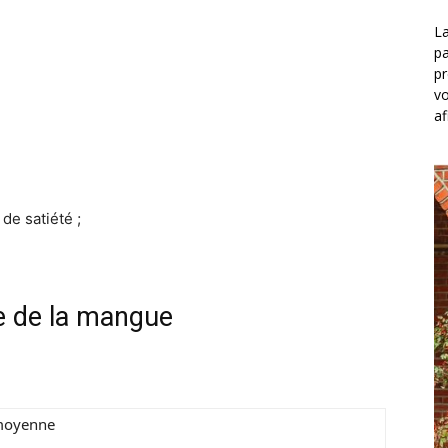
La
pa
pr
vo
af
 de satiété ;
ue de la mangue
moyenne