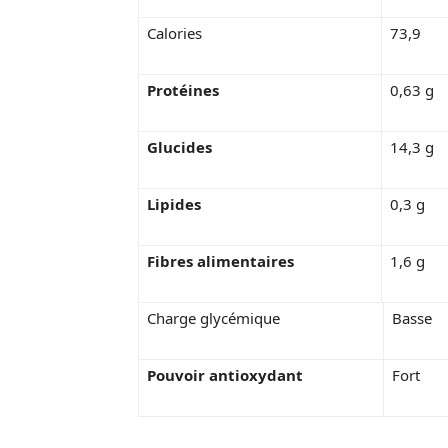
Calories
73,9
Protéines
0,63 g
Glucides
14,3 g
Lipides
0,3 g
Fibres alimentaires
1,6 g
Charge glycémique
Basse
Pouvoir antioxydant
Fort