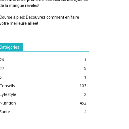
de la mangue révélés!
Course à pied: Découvrez comment en faire
votre meilleure alliée!
Catégories
26
1
27
5
5
1
Conseils
103
Lyfestyle
2
Nutrition
452
Santé
4