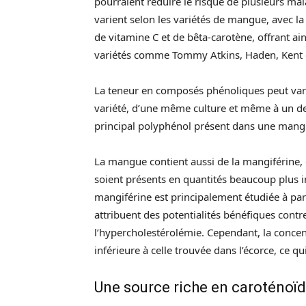
pourraient réduire le risque de plusieurs ma
varient selon les variétés de mangue, avec la
de vitamine C et de bêta-carotène, offrant ai
variétés comme Tommy Atkins, Haden, Kent e
La teneur en composés phénoliques peut vari
variété, d’une même culture et même à un degr
principal polyphénol présent dans une man
La mangue contient aussi de la mangiférine, 
soient présents en quantités beaucoup plus i
mangiférine est principalement étudiée à part
attribuent des potentialités bénéfiques contre 
l’hypercholestérolémie. Cependant, la concen
inférieure à celle trouvée dans l’écorce, ce qu
Une source riche en caroténoï