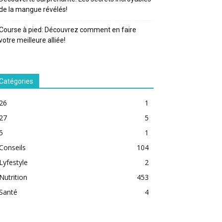
de la mangue révélés!
Course à pied: Découvrez comment en faire
votre meilleure alliée!
Catégories
26
1
27
5
5
1
Conseils
104
Lyfestyle
2
Nutrition
453
Santé
4