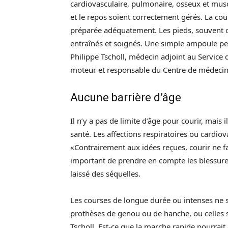
cardiovasculaire, pulmonaire, osseux et muscul
et le repos soient correctement gérés. La cour
préparée adéquatement. Les pieds, souvent oub
entraînés et soignés. Une simple ampoule peu
Philippe Tscholl, médecin adjoint au Service 
moteur et responsable du Centre de médecine
Aucune barrière d’âge
Il n’y a pas de limite d’âge pour courir, mais i
santé. Les affections respiratoires ou cardio
«Contrairement aux idées reçues, courir ne fav
important de prendre en compte les blessure
laissé des séquelles.
Les courses de longue durée ou intenses ne
prothèses de genou ou de hanche, ou celles 
Tscholl. Est-ce que la marche rapide pourrait 