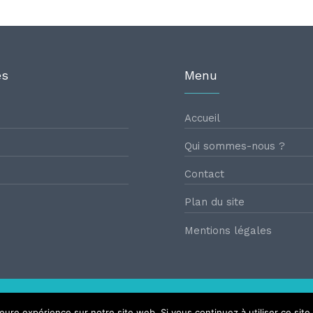
es
Menu
Accueil
Qui sommes-nous ?
Contact
Plan du site
Mentions légales
@2024
Rencontres santé
| Tous droits Réservés.
leure expérience sur notre site web. Si vous continuez à utiliser ce sit