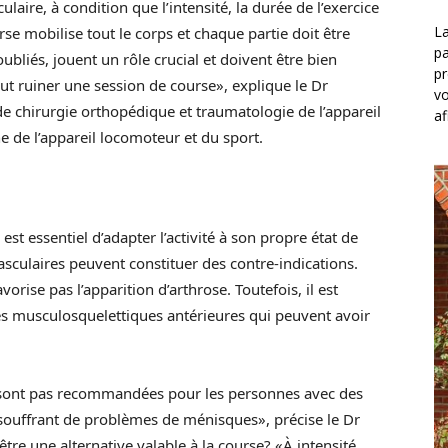
aire, à condition que l’intensité, la durée de l’exercice
La
se mobilise tout le corps et chaque partie doit être
pa
liés, jouent un rôle crucial et doivent être bien
pr
t ruiner une session de course», explique le Dr
vo
de chirurgie orthopédique et traumatologie de l’appareil
af
 de l’appareil locomoteur et du sport.
l est essentiel d’adapter l’activité à son propre état de
vasculaires peuvent constituer des contre-indications.
orise pas l’apparition d’arthrose. Toutefois, il est
s musculosquelettiques antérieures qui peuvent avoir
 sont pas recommandées pour les personnes avec des
souffrant de problèmes de ménisques», précise le Dr
être une alternative valable à la course? «À intensité