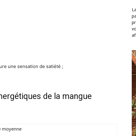
La
pa
pr
vo
af
re une sensation de satiété ;
énergétiques de la mangue
é moyenne