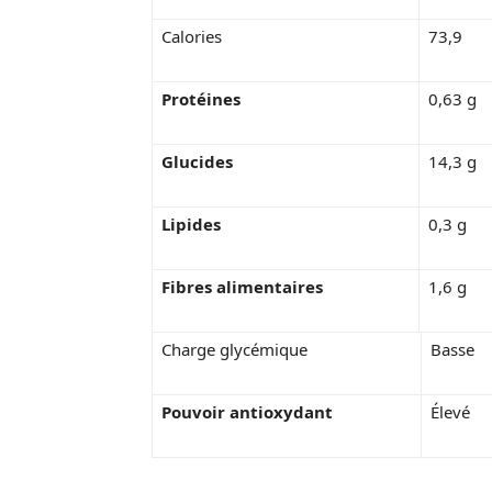
Calories
73,9
Protéines
0,63 g
Glucides
14,3 g
Lipides
0,3 g
Fibres alimentaires
1,6 g
Charge glycémique
Basse
Pouvoir antioxydant
Élevé