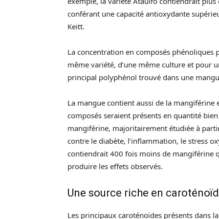
exemple, la variété Ataulfo contiendrait plus
conférant une capacité antioxydante supérieu
Keitt.
La concentration en composés phénoliques 
même variété, d’une même culture et pour un d
principal polyphénol trouvé dans une mang
La mangue contient aussi de la mangiférine et
composés seraient présents en quantité bien p
mangiférine, majoritairement étudiée à partir
contre le diabète, l’inflammation, le stress o
contiendrait 400 fois moins de mangiférine que
produire les effets observés.
Une source riche en caroténoï
Les principaux caroténoïdes présents dans la