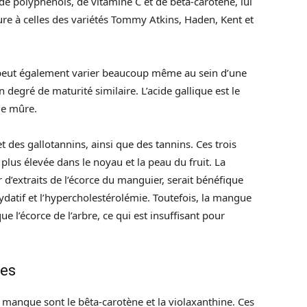
 de polyphénols, de vitamine C et de bêta-carotène, lui
re à celles des variétés Tommy Atkins, Haden, Kent et
peut également varier beaucoup même au sein d’une
egré de maturité similaire. L’acide gallique est le
ue mûre.
 des gallotannins, ainsi que des tannins. Ces trois
lus élevée dans le noyau et la peau du fruit. La
 d’extraits de l’écorce du manguier, serait bénéfique
xydatif et l’hypercholestérolémie. Toutefois, la mangue
 l’écorce de l’arbre, ce qui est insuffisant pour
des
 mangue sont le bêta-carotène et la violaxanthine. Ces