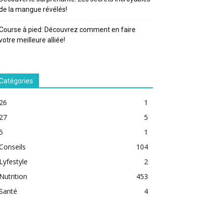
de la mangue révélés!
Course à pied: Découvrez comment en faire
votre meilleure alliée!
Catégories
26
1
27
5
5
1
Conseils
104
Lyfestyle
2
Nutrition
453
Santé
4