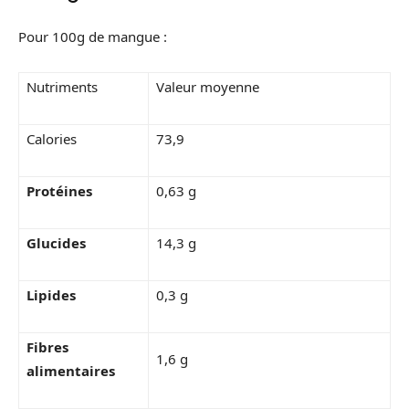
Pour 100g de mangue :
Nutriments
Valeur moyenne
Calories
73,9
Protéines
0,63 g
Glucides
14,3 g
Lipides
0,3 g
Fibres
1,6 g
alimentaires