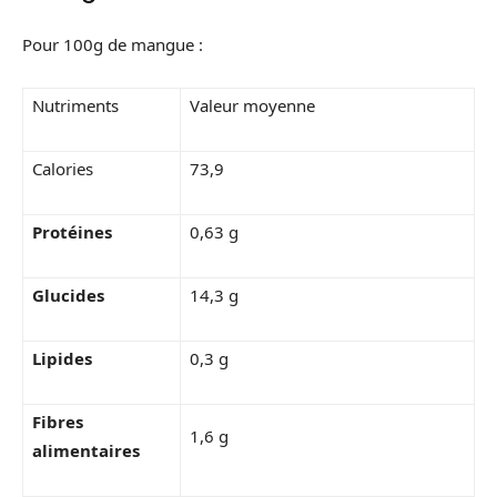
Pour 100g de mangue :
Nutriments
Valeur moyenne
Calories
73,9
Protéines
0,63 g
Glucides
14,3 g
Lipides
0,3 g
Fibres
1,6 g
alimentaires