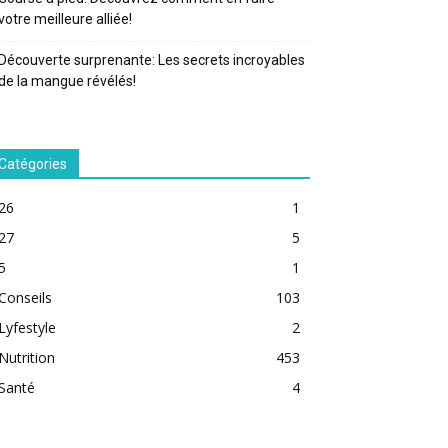
votre meilleure alliée!
Découverte surprenante: Les secrets incroyables
de la mangue révélés!
Catégories
26
1
27
5
5
1
Conseils
103
Lyfestyle
2
Nutrition
453
Santé
4