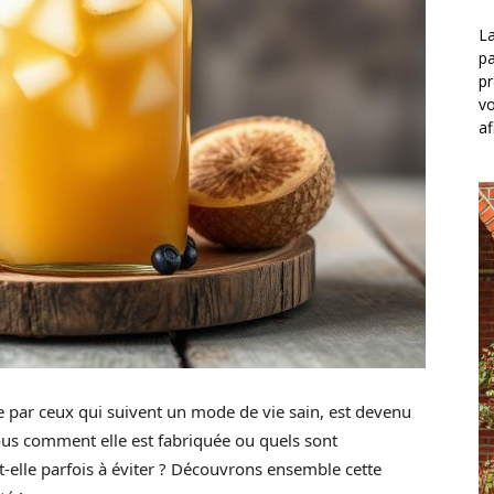
La
pa
pr
vo
af
 par ceux qui suivent un mode de vie sain, est devenu
vous comment elle est fabriquée ou quels sont
t-elle parfois à éviter ? Découvrons ensemble cette